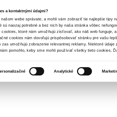
es a kontaktnými údajmi?
našom webe správate, a mohli vám zobraziť tie najlepšie tipy n
é sú naozaj potrebné a bez nich by naša stránka vôbec nefung
 cookies, ktoré nám umožňujú zisťovať, ako náš web funguje, a 
ačné cookies nám dovoľujú prispôsobovať stránku pre vašu lepši
zas umožňujú zobrazenie relevantnej reklamy. Niektoré údaje z
y nám pomohlo, keby sme mohli používať všetky tieto cookies. 
ersonalizačné
Analytické
Marketi