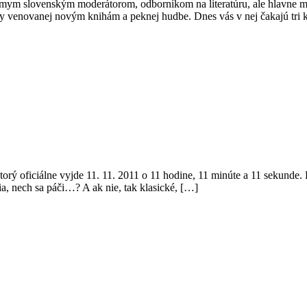
známym slovenským moderátorom, odborníkom na literatúru, ale hlav
dinky venovanej novým knihám a peknej hudbe. Dnes vás v nej čakajú tri 
torý oficiálne vyjde 11. 11. 2011 o 11 hodine, 11 minúte a 11 sekunde
nia, nech sa páči…? A ak nie, tak klasické, […]