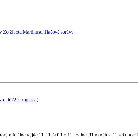
ky
Zo života Martinusu
Tlačové správy
za nič (29. kapitola)
torý oficiálne vyjde 11. 11. 2011 o 11 hodine, 11 minúte a 11 sekunde