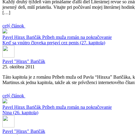
Každý druhý týždeň vám prinášame ďalší diel Literárnej revue so 
jesenný deň, milí priatelia. Vitajte pri počúvaní mojej literárnej ho
[…]
celý článok
Pavel Hirax Baričák
Príbeh muža
román na pokračovanie
Keď sa vnútro človeka prejaví cez penis (27. kapitola)
Pavel "Hirax" Baričák
25. októbra 2011
Táto kapitola je z románu Príbeh muža od Pavla “Hiraxa” Baričáka, k
Martinus.sk jedna kapitola, takže ak ste prívrženci internetového číta
celý článok
Pavel Hirax Baričák
Príbeh muža
román na pokračovanie
Nina (26. kapitola)
Pavel "Hirax" Baričák