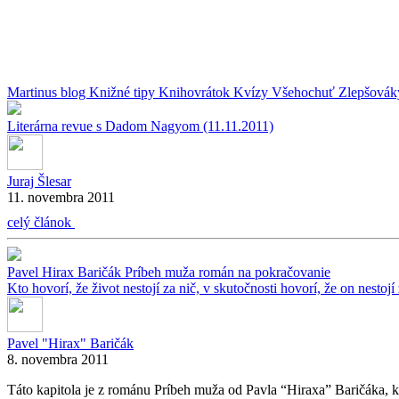
Martinus blog
Knižné tipy
Knihovrátok
Kvízy
Všehochuť
Zlepšová
Literárna revue s Dadom Nagyom (11.11.2011)
Juraj Šlesar
11. novembra 2011
celý článok
Pavel Hirax Baričák
Príbeh muža
román na pokračovanie
Kto hovorí, že život nestojí za nič, v skutočnosti hovorí, že on nestojí 
Pavel "Hirax" Baričák
8. novembra 2011
Táto kapitola je z románu Príbeh muža od Pavla “Hiraxa” Baričáka, k