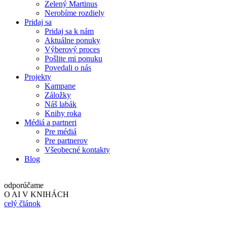
Zelený Martinus
Nerobíme rozdiely
Pridaj sa
Pridaj sa k nám
Aktuálne ponuky
Výberový proces
Pošlite mi ponuku
Povedali o nás
Projekty
Kampane
Záložky
Náš labák
Knihy roka
Médiá a partneri
Pre médiá
Pre partnerov
Všeobecné kontakty
Blog
odporúčame
O AI V KNIHÁCH
celý článok