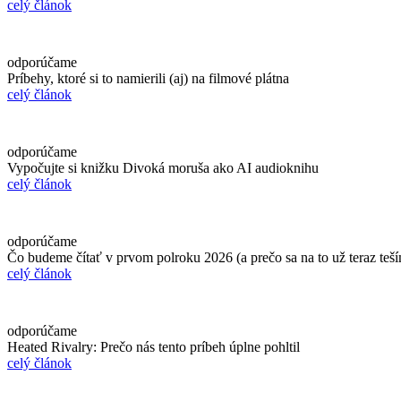
celý článok
odporúčame
Príbehy, ktoré si to namierili (aj) na filmové plátna
celý článok
odporúčame
Vypočujte si knižku Divoká moruša ako AI audioknihu
celý článok
odporúčame
Čo budeme čítať v prvom polroku 2026 (a prečo sa na to už teraz teš
celý článok
odporúčame
Heated Rivalry: Prečo nás tento príbeh úplne pohltil
celý článok