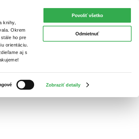
Povoliť všetko
a knihy,
ovala. Okrem
Odmietnuť
stále ho pre
u orientáciu.
dieľame aj s
Ďakujeme!
ngové
Zobraziť detaily