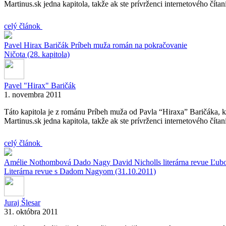
Martinus.sk jedna kapitola, takže ak ste prívrženci internetového číta
celý článok
Pavel Hirax Baričák
Príbeh muža
román na pokračovanie
Ničota (28. kapitola)
Pavel "Hirax" Baričák
1. novembra 2011
Táto kapitola je z románu Príbeh muža od Pavla “Hiraxa” Baričáka, k
Martinus.sk jedna kapitola, takže ak ste prívrženci internetového číta
celý článok
Amélie Nothombová
Dado Nagy
David Nicholls
literárna revue
Ľub
Literárna revue s Dadom Nagyom (31.10.2011)
Juraj Šlesar
31. októbra 2011