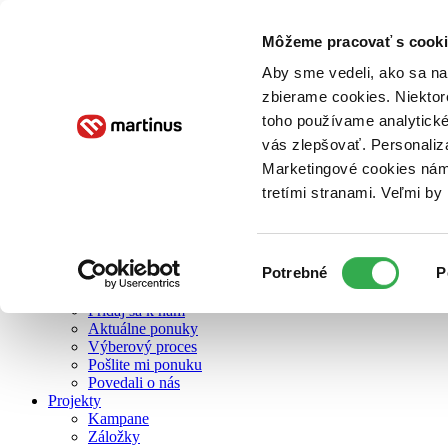
Môžeme pracovať s cooki
O nás
Aby sme vedeli, ako sa na 
zbierame cookies. Niektor
toho používame analytické
O nás
vás zlepšovať. Personaliz
Náš príbeh
Náš zmysel
Marketingové cookies nám 
Galéria Martinusu
tretími stranami. Veľmi b
Zodpovednosť
Sme B Corp
Pomáhame ďalej
Zelený Martinus
Výber
Potrebné
P
Nerobíme rozdiely
súhlasu
Pridaj sa
Pridaj sa k nám
Aktuálne ponuky
Výberový proces
Pošlite mi ponuku
Povedali o nás
Projekty
Kampane
Záložky