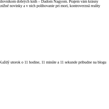
ne milovníkom dobrých kníh – Dadom Nagyom. Prajem vám krásny
knižné novinky a v nich polihovanie pri mori, kontroverzná reality
. Každý utorok o 11 hodine, 11 minúte a 11 sekunde pribudne na blogu