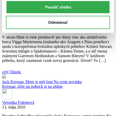
ceste
Sam Riley
Viggo Mortensen
Povoliť všetko
Znovuzrodenie legendy
Odmietnuť
Ján Švihra
24. septembra 2010
V akom filme si viete predstaviť pre dámy viac ako atraktívneho
herca Vigga Mortensena (známeho ako Aragorn z Pána prsteňov)
spolu s novopečenou hviezdou upírskych príbehov Kristen Stewart,
hviezdou trilógie o Spidermanovi – Kirsten Dunst, a o nič menej
známymi Garretom Hedlundom a Samom Rileym? V knižnom
príbehu, ktorý znamenal vznik novej generácie. Divné? To […]
celý článok
Jack Kerouac
More je môj brat
Na ceste
novinka
Kerouac ožije na pultoch aj na plátne
Veronika Folentová
13. mája 2010
Prvotina kultového spisovateľa Jacka Kerouaca, autora románu Na