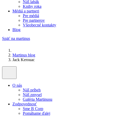
Náš labák
Knihy roka
Médiá a partneri
Pre médiá
Pre partnerov
Všeobecné kontakty
Blog
Späť na martinus
Martinus blog
Jack Kerouac
O nás
Náš príbeh
Náš zmysel
Galéria Martinusu
Zodpovednosť
Sme B Corp
Pomáhame ďalej