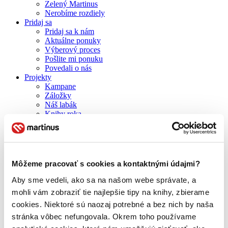
Zelený Martinus
Nerobíme rozdiely
Pridaj sa
Pridaj sa k nám
Aktuálne ponuky
Výberový proces
Pošlite mi ponuku
Povedali o nás
Projekty
Kampane
Záložky
Náš labák
Knihy roka
Médiá a partneri
Pre médiá
Pre partnerov
Všeobecné kontakty
Blog
Môžeme pracovať s cookies a kontaktnými údajmi?
Všetky články na tému: Jack Kerouac
Aby sme vedeli, ako sa na našom webe správate, a
mohli vám zobraziť tie najlepšie tipy na knihy, zbierame
Rukopisný zväzok legendárneho románu Na ceste je ešte
cookies. Niektoré sú naozaj potrebné a bez nich by naša
autentickejší a strhujúcejší
stránka vôbec nefungovala. Okrem toho používame