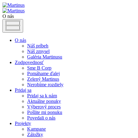
O nás
O nás
Náš príbeh
Náš zmysel
Galéria Martinusu
Zodpovednosť
Sme B Corp
Pomáhame ďalej
Zelený Martinus
Nerobíme rozdiely
Pridaj sa
Pridaj sa k nám
Aktuálne ponuky
Výberový proces
Pošlite mi ponuku
Povedali o nás
Projekty
Kampane
Záložky