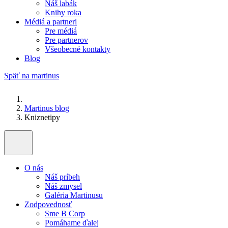
Náš labák
Knihy roka
Médiá a partneri
Pre médiá
Pre partnerov
Všeobecné kontakty
Blog
Späť na martinus
Martinus blog
Kniznetipy
O nás
Náš príbeh
Náš zmysel
Galéria Martinusu
Zodpovednosť
Sme B Corp
Pomáhame ďalej