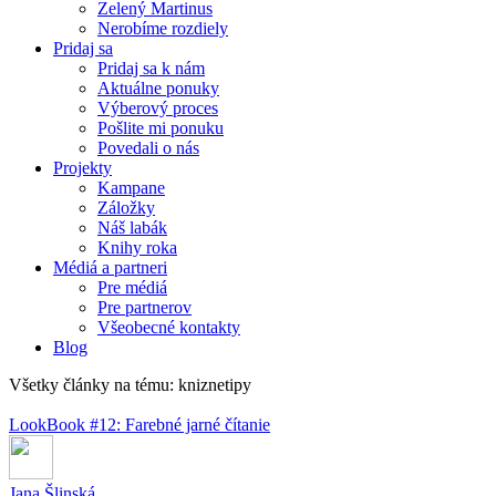
Zelený Martinus
Nerobíme rozdiely
Pridaj sa
Pridaj sa k nám
Aktuálne ponuky
Výberový proces
Pošlite mi ponuku
Povedali o nás
Projekty
Kampane
Záložky
Náš labák
Knihy roka
Médiá a partneri
Pre médiá
Pre partnerov
Všeobecné kontakty
Blog
Všetky články na tému: kniznetipy
LookBook #12: Farebné jarné čítanie
Jana Šlinská