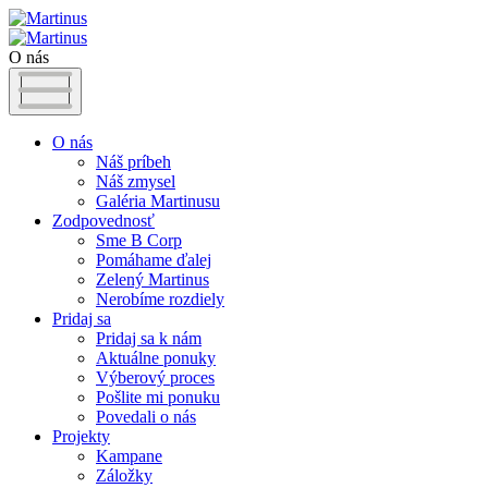
O nás
O nás
Náš príbeh
Náš zmysel
Galéria Martinusu
Zodpovednosť
Sme B Corp
Pomáhame ďalej
Zelený Martinus
Nerobíme rozdiely
Pridaj sa
Pridaj sa k nám
Aktuálne ponuky
Výberový proces
Pošlite mi ponuku
Povedali o nás
Projekty
Kampane
Záložky