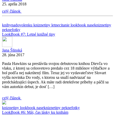
25. apríla 2018
celý článok
knihynadovolenku
kniznetipy
letnecitanie
lookbook
nasekniznetipy
peknefotky
LookBook #7: Letné knižné tipy
Jana Šlinská
28. júna 2017
Paula Hawkins sa preslávila svojou debutovou knihou Dievča vo
vlaku, z ktorej sa celosvetovo predalo cez 18 miliónov výtlačkov a
bol podľa nej nakrútený film. Teraz jej vo vydavateľstve Slovart
vyšla novinka Do vody, s ktorou sa snaží nadviazať na
predchádzajúci úspech. Ak máte radi detektívne príbehy a páčil sa
vám autorkin debut, je dosť […]
celý článok
kniznetipy
lookbook
nasekniznetipy
peknefotky
LookBook #6: Máj, čas lásky ku knihám