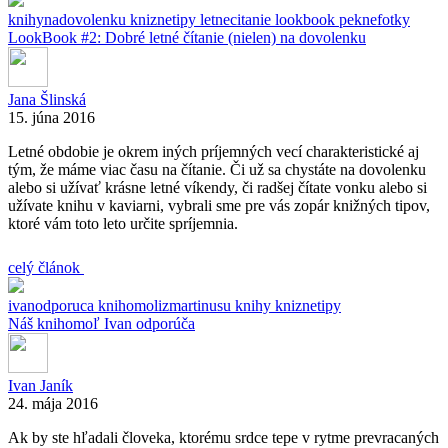
knihynadovolenku
kniznetipy
letnecitanie
lookbook
peknefotky
LookBook #2: Dobré letné čítanie (nielen) na dovolenku
Jana Šlinská
15. júna 2016
Letné obdobie je okrem iných príjemných vecí charakteristické aj
tým, že máme viac času na čítanie. Či už sa chystáte na dovolenku
alebo si užívať krásne letné víkendy, či radšej čítate vonku alebo si
užívate knihu v kaviarni, vybrali sme pre vás zopár knižných tipov,
ktoré vám toto leto určite spríjemnia.
celý článok
ivanodporuca
knihomolizmartinusu
knihy
kniznetipy
Náš knihomoľ Ivan odporúča
Ivan Janík
24. mája 2016
Ak by ste hľadali človeka, ktorému srdce tepe v rytme prevracaných