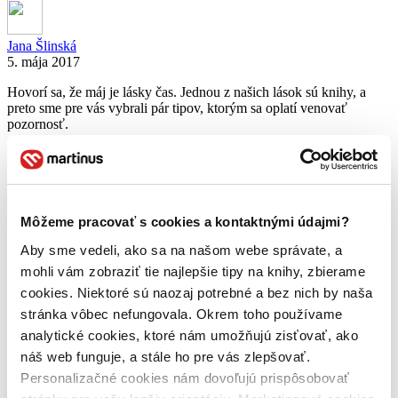
Jana Šlinská
5. mája 2017
Hovorí sa, že máj je lásky čas. Jednou z našich lások sú knihy, a
preto sme pre vás vybrali pár tipov, ktorým sa oplatí venovať
pozornosť.
celý článok
knihy
kniznetipy
lookbook
peknefotky
LookBook #5: Jarné knižné chuťovky
Môžeme pracovať s cookies a kontaktnými údajmi?
Aby sme vedeli, ako sa na našom webe správate, a
Jana Šlinská
mohli vám zobraziť tie najlepšie tipy na knihy, zbierame
23. marca 2017
cookies. Niektoré sú naozaj potrebné a bez nich by naša
stránka vôbec nefungovala. Okrem toho používame
Marec je mesiac, s ktorým sa po decembri spájajú knihy asi najviac.
A keďže vianočnú knižnú nádielku máme snáď už všetci prečítanú,
analytické cookies, ktoré nám umožňujú zisťovať, ako
môžeme sa smelo pustiť do noviniek, ktoré pre všetkých
náš web funguje, a stále ho pre vás zlepšovať.
knihomoľov neúnavne pripravujú slovenské a české vydavateľstvá.
Personalizačné cookies nám dovoľujú prispôsobovať
A nie je ich málo 🙂