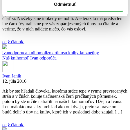
Odmietnuť
Jeseň majú všetci knihomoli radi. Prečo? V tomto období môžeme
bez zbytočných výhovoriek zaliezť večer do postele so šálkou čaju a
čítať si. Niežeby sme inokedy nemohli. Ale teraz to má predsa len
iné čaro. Vybrali sme pre vás zopár jesenných tipov na čítanie a
veríme, že v nich nájdete niečo, čo vás osloví.
celý článok
ivanodporuca
knihomolizmartinusu
knihy
kniznetipy
Náš knihomoľ Ivan odporúča
Ivan Janík
12. júla 2016
Ak by ste hľadali človeka, ktorému srdce tepe v rytme prevracaných
strán a v žilách koluje tlačiarenská čerň prečítaných písmeniek,
potom by ste určite natrafili na našich knihomoľov Džejn a Ivana.
Len málokto má taký prehľad ako oni dvaja, preto sa práve oni
budú deliť o tipy na knihy, ktoré ich v poslednej dobe zaujali […]
celý článok