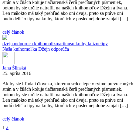
strán a v žilách koluje tlačiarenská čerň prečítaných písmeniek,
potom by ste určite natrafili na našich knihomoľov Džejn a Ivana.
Len málokto má taký prehľad ako oni dvaja, preto sa práve oni
budú deliť o tipy na knihy, ktoré ich v poslednej dobe zaujali […]
celý článok
dzejnaodporuca
knihomolizmartinusu
knihy
kniznetipy
Naša knihomoľka Džejn odporúča
Jana Šlinská
25. apríla 2016
Ak by ste hľadali človeka, ktorému srdce tepe v rytme prevracaných
strán a v žilách koluje tlačiarenská čerň prečítaných písmeniek,
potom by ste určite natrafili na našich knihomoľov Džejn a Ivana.
Len málokto má taký prehľad ako oni dvaja, preto sa práve oni
budú deliť o tipy na knihy, ktoré ich v poslednej dobe zaujali […]
celý článok
1
2