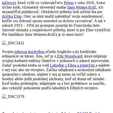
káčerovi
, ktoré vyšli vo vydavateľstve
Petrus
v roku 2016. Autor
týchto kníh, významný slovenský maliar
Imro Weiner-Kráľ
, ich
nezamýšľal publikovať. Obrázkové príbehy boli určené iba pre
dcérku Elise
. Otec sa nimi snažil nahrádzať svoju neprítomnosť,
keďže cez železnú oponu nemohol za dcérou vycestovať. A tak v
rokoch 1953 – 1956 jej postupne posielal do Francúzska tieto
čarovné obrázky a rozprávkové príbehy, ktoré si pre Elise vymýšľal.
Pre fanúšikov Imra Weinera-Kráľa je to must have!
Svojou
zdravou kuchyňou
očarila Anglicko a jej londýnske
reštaurácie sú hitom. Áno, reč je o
Elle Woodward
, ktorá inšpiruje
svojimi knihami milióny čitateľov v pokusoch o zdravé stravovanie.
Zatiaľ posledná kniha sa volá
Lahodne s Ellou a priateľmi
a nájdete
v nej viac ako sto receptov. Začína raňajkami a neskorými raňajkami
spojenými s obedom, nájdete v nej aj menu na veľké oslavy a
hostiny alebo jedlá poslednej záchrany, keď už doma nič nemáte.
Keď knihu prelistujete, inšpirujete sa a bez problémov sa naučíte,
ako vykúzliť pohostenie podľa lahodných Elliných receptov.