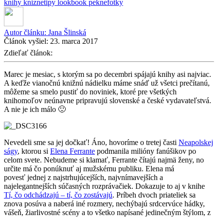
knihy
kniznetipy
lookbook
peknefotky
Autor článku:
Jana Šlinská
Článok vyšiel:
23. marca 2017
Zdieľať článok:
Marec je mesiac, s ktorým sa po decembri spájajú knihy asi najviac.
A keďže vianočnú knižnú nádielku máme snáď už všetci prečítanú,
môžeme sa smelo pustiť do noviniek, ktoré pre všetkých
knihomoľov neúnavne pripravujú slovenské a české vydavateľstvá.
A nie je ich málo 🙂
Nevedeli sme sa jej dočkať! Áno, hovoríme o tretej časti
Neapolskej
ságy
, ktorou si
Elena Ferrante
podmanila milióny fanúšikov po
celom svete. Nebudeme si klamať, Ferrante čítajú najmä ženy, no
určite má čo ponúknuť aj mužskému publiku. Elena má
povesť jednej z najstrhujúcejších, najvnímavejších a
najelegantnejších súčasných rozprávačiek. Dokazuje to aj v knihe
Tí, čo odchádzajú – tí, čo zostávajú
. Príbeh dvoch priateliek sa
znova posúva a naberá iné rozmery, nechýbajú srdcervúce hádky,
vášeň, žiarlivostné scény a to všetko napísané jedinečným štýlom, z