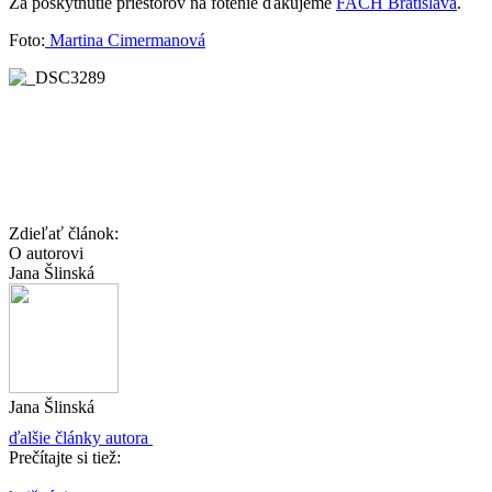
Za poskytnutie priestorov na fotenie ďakujeme
FACH Bratislava
.
Foto:
Martina Cimermanová
Zdieľať článok:
O autorovi
Jana Šlinská
Jana Šlinská
ďalšie články autora
Prečítajte si tiež: