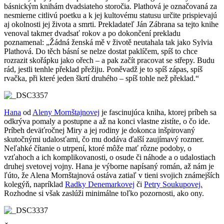
básnickým knihám dvadsiateho storočia. Plathová je označovaná za
nesmierne citlivú poetku a k jej kultovému statusu určite prispievajú
aj okolnosti jej života a smrti. Prekladateľ Ján Zábrana sa tejto knihe
venoval takmer dvadsať rokov a po dokončení prekladu
poznamenal: „Žádná ženská mě v životě neutahala tak jako Sylvia
Plathová. Do těch básní se nelze dostat paklíčem, spíš to chce
rozrazit skořápku jako ořech – a pak začít pracovat se střepy. Budu
rád, jestli tenhle překlad přežiju. Poněvadž je to spíš zápas, spíš
rvačka, při které jeden škrtí druhého – spíš tohle než překlad.“
Hana
od
Aleny Mornštajnovej
je fascinujúca kniha, ktorej príbeh sa
odkrýva pomaly a postupne a až na konci vlastne zistíte, o čo ide.
Príbeh deväťročnej Miry a jej rodiny je dokonca inšpirovaný
skutočnými udalosťami, čo mu dodáva ďalší zaujímavý rozmer.
Neľahké čítanie o utrpení, ktoré môže mať rôzne podoby, o
vzťahoch a ich komplikovanosti, o osude či náhode a o udalostiach
druhej svetovej vojny. Hana je výborne napísaný román, až nám je
ľúto, že Alena Mornštajnová ostáva zatiaľ v tieni svojich známejších
kolegýň, napríklad
Radky Denemarkovej
či
Petry Soukupovej.
Rozhodne si však zaslúži minimálne toľko pozornosti, ako ony.