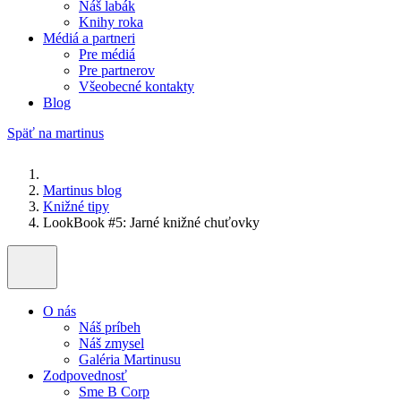
Náš labák
Knihy roka
Médiá a partneri
Pre médiá
Pre partnerov
Všeobecné kontakty
Blog
Späť na martinus
Martinus blog
Knižné tipy
LookBook #5: Jarné knižné chuťovky
O nás
Náš príbeh
Náš zmysel
Galéria Martinusu
Zodpovednosť
Sme B Corp