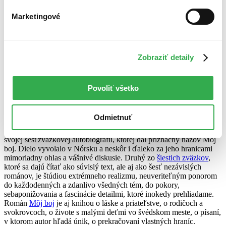
Niečo pre milovníkov umenia a kníh o umení. V knihe
Mistrovské
dílo náhody
nájdete desať esejí, v ktorých sa
Michael Kimmelman
,
Marketingové
americký teoretik a kritik zamýšľa nad rolou umenia v živote, a to
nielen z perspektívy individuálnych umelcov, ale najmä z pohľadu
bežných divákov, ktorým je táto kniha určená. Michael Kimmelman
v nej predkladá svoj osobný, miestami filozoficky ladený pohľad na
Zobraziť detaily
rôzne obdobia, umelecké smery a tvorbu. Nie je to však žiadny
suchopárny a nudný historický prehľad, ale skôr zamyslenie sa nad
životmi niektorých slávnych umelcov. Hlavným poslaním knihy je
ukázať čitateľovi ako sa pozerať na umelecké diela a čo všetko nám
Povoliť všetko
môže umenie ponúknuť.
Odmietnuť
„Podpísal som zmluvu s diablom,“ povedal
Karl Ove Knausgaard
o
svojej šesťzväzkovej autobiografii, ktorej dal príznačný názov Môj
boj. Dielo vyvolalo v Nórsku a neskôr i ďaleko za jeho hranicami
mimoriadny ohlas a vášnivé diskusie. Druhý zo
šiestich zväzkov
,
ktoré sa dajú čítať ako súvislý text, ale aj ako šesť nezávislých
románov, je štúdiou extrémneho realizmu, neuveriteľným ponorom
do každodenných a zdanlivo všedných tém, do pokory,
sebaponižovania a fascinácie detailmi, ktoré inokedy prehliadame.
Román
Môj boj
je aj knihou o láske a priateľstve, o rodičoch a
svokrovcoch, o živote s malými deťmi vo švédskom meste, o písaní,
v ktorom autor hľadá únik, o prekračovaní vlastných hraníc.