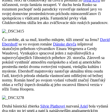
Rusku. Hoci sa Glukhovsky na chvíľu presunul zo
sveta sci-fi
do
súčasnosti, svoju fantáziu nezaprel. V duchu hesla Rusko sa
rozumom pochopiť nedá parodicky vysvetľuje niektoré javy vo
svojej domovine prostredníctvom príchodu mimozemšťanov či
spoluprácou s vládcami pekla. Fantastické prvky však
Glukhovskému slúžia len ako zväčšovacie sklo ruských paradoxov.
Čo urobíte, ak sa muž, ktorého milujete, túži zmeniť na ženu?
David
Ebershoff
sa vo svojom románe
Dánske dievča
inšpiroval
skutočným príbehom výtvarníkov Einara Wegenera a Gerdy
Waudovej. Vynikajúco spracoval jeden z najvášnivejších a
najnezvyčajnejších ľúbostných príbehov 20. storočia. Zároveň sa
pokúsil vystihnúť atmosféru európskeho a sčasti aj amerického
prostredia medzi dvoma svetovými vojnami, vtedajšiu kultúru i
myslenie. Ebershoff majstrovsky nastoľuje aktuálnu tému osudu
ľudí, ktorých príroda obdarila vlastnosťami odlišnými od bežnej
normy. Román hneď po svojom vydaní vzbudil značný čitateľský
ohlas a veľký úspech dosiahla aj jeho oscarová filmová verzia v
réžii Toma Hoopera.
Druhá básnická zbierka
Silvie Plathovej
nazvaná
Ariel
bola vydaná
dva roky po jej smrti a patrí k najslávnejším angloamerickým