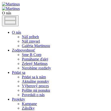
O nás
O nás
Náš príbeh
Náš zmysel
Galéria Martinusu
Zodpovednosť
Sme B Corp
Pomáhame ďalej
Zelený Martinus
Nerobíme rozdiely
Pridaj sa
Pridaj sa k nám
Aktuálne ponuky
Výberový proces
Pošlite mi ponuku
Povedali o nás
Projekty
Kampane
Záložky