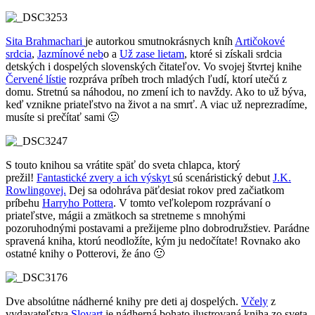
Sita Brahmachari
je autorkou smutnokrásnych kníh
Artičokové
srdcia
,
Jazmínové neb
o a
Už zase lietam
, ktoré si získali srdcia
detských i dospelých slovenských čitateľov. Vo svojej štvrtej knihe
Červené lístie
rozpráva príbeh troch mladých ľudí, ktorí utečú z
domu. Stretnú sa náhodou, no zmení ich to navždy. Ako to už býva,
keď vznikne priateľstvo na život a na smrť. A viac už neprezradíme,
musíte si prečítať sami 🙂
S touto knihou sa vrátite späť do sveta chlapca, ktorý
prežil!
Fantastické zvery a ich výskyt
sú scenáristický debut
J.K.
Rowlingovej.
Dej sa odohráva päťdesiat rokov pred začiatkom
príbehu
Harryho Pottera
. V tomto veľkolepom rozprávaní o
priateľstve, mágii a zmätkoch sa stretneme s mnohými
pozoruhodnými postavami a prežijeme plno dobrodružstiev. Parádne
spravená kniha, ktorú neodložíte, kým ju nedočítate! Rovnako ako
ostatné knihy o Potterovi, že áno 🙂
Dve absolútne nádherné knihy pre deti aj dospelých.
Včely
z
vydavateľstva
Slovart
je nádherná bohato ilustrovaná kniha zo sveta