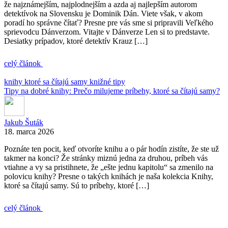
že najznámejším, najplodnejším a azda aj najlepším autorom
detektívok na Slovensku je Dominik Dán. Viete však, v akom
poradí ho správne čítať? Presne pre vás sme si pripravili Veľkého
sprievodcu Dánverzom. Vitajte v Dánverze Len si to predstavte.
Desiatky prípadov, ktoré detektív Krauz […]
celý článok
knihy ktoré sa čítajú samy
knižné tipy
Tipy na dobré knihy: Prečo milujeme príbehy, ktoré sa čítajú samy?
Jakub Šuták
18. marca 2026
Poznáte ten pocit, keď otvoríte knihu a o pár hodín zistíte, že ste už
takmer na konci? Že stránky miznú jedna za druhou, príbeh vás
vtiahne a vy sa pristihnete, že „ešte jednu kapitolu“ sa zmenilo na
polovicu knihy? Presne o takých knihách je naša kolekcia Knihy,
ktoré sa čítajú samy. Sú to príbehy, ktoré […]
celý článok