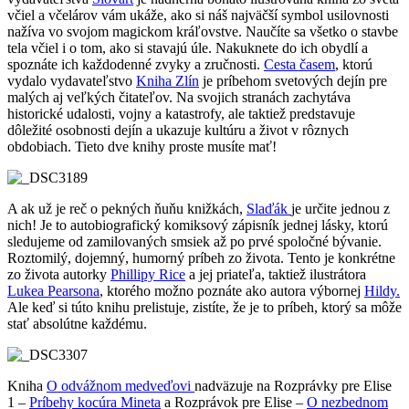
včiel a včelárov vám ukáže, ako si náš najväčší symbol usilovnosti
nažíva vo svojom magickom kráľovstve. Naučíte sa všetko o stavbe
tela včiel i o tom, ako si stavajú úle. Nakuknete do ich obydlí a
spoznáte ich každodenné zvyky a zručnosti.
Cesta časem
, ktorú
vydalo vydavateľstvo
Kniha Zlín
je príbehom svetových dejín pre
malých aj veľkých čitateľov. Na svojich stranách zachytáva
historické udalosti, vojny a katastrofy, ale taktiež predstavuje
dôležité osobnosti dejín a ukazuje kultúru a život v rôznych
obdobiach. Tieto dve knihy proste musíte mať!
A ak už je reč o pekných ňuňu knižkách,
Slaďák
je určite jednou z
nich! Je to autobiografický komiksový zápisník jednej lásky, ktorú
sledujeme od zamilovaných smsiek až po prvé spoločné bývanie.
Roztomilý, dojemný, humorný príbeh zo života. Tento je konkrétne
zo života autorky
Phillipy Rice
a jej priateľa, taktiež ilustrátora
Lukea Pearsona
, ktorého možno poznáte ako autora výbornej
Hildy.
Ale keď si túto knihu prelistuje, zistíte, že je to príbeh, ktorý sa môže
stať absolútne každému.
Kniha
O odvážnom medveďovi
nadväzuje na Rozprávky pre Elise
1 –
Príbehy kocúra Mineta
a Rozprávok pre Elise –
O nezbednom