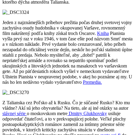
ktorého dýcha atmosféra Talianska.
Jeden z najznámejších príbehov prežitia počas druhej svetovej vojny
zachytáva osudy hudobníka v okupovanej Varšave, rovnomenný
film nakrútený podľa knihy získal troch Oscarov.
Kniha
Pianista
vyšla prvý raz v roku 1946, v tom čase ešte pod názvom Smrť mesta
a v nízkom náklade. Prvé vydanie bolo cenzurované, lebo príbeh
nezapadal do oficiálnej verzie dejín, neskôr ho poľskí stalinisti úplne
stiahli z predaja. Nebolo mysliteľné, aby „dobrí“ patrili k
nepriateľskej armáde a rovnako sa nepatrilo spomínať podiel
ukrajinských a litovských jednotiek na masakroch vo varšavskom
gete. Až po päťdesiatich rokoch vyšiel v nemeckom vydavateľstve
Ullstein Pianista v neupravenej podobe, v akej ho poznáme aj my. U
nás ho len nedávno vydalo vydavateľstvo
Premedia.
Z Talianska cez Poľsko až k Rusku. Čo je súčasné Rusko? Kto mu
vládne? Akí sú jeho obyvatelia? Na tieto, ale aj iné otázky sa autor
slávnej série
o moskovskom metre
Dmitry Glukhovsky
usiluje
odpovedať čitateľovi, a to v prekvapujúcej polohe. Veľké plochy
postoapokalyptických románov zamenil za intímny priestor série
poviedok, v ktorých kriticky zachytáva situáciu v dnešnom