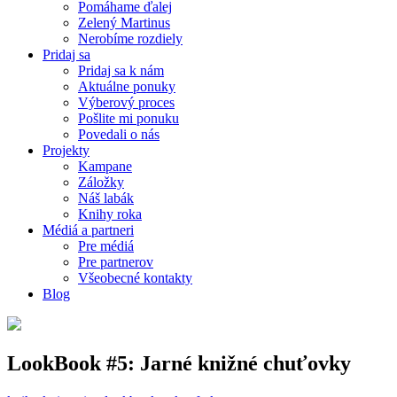
Pomáhame ďalej
Zelený Martinus
Nerobíme rozdiely
Pridaj sa
Pridaj sa k nám
Aktuálne ponuky
Výberový proces
Pošlite mi ponuku
Povedali o nás
Projekty
Kampane
Záložky
Náš labák
Knihy roka
Médiá a partneri
Pre médiá
Pre partnerov
Všeobecné kontakty
Blog
LookBook #5: Jarné knižné chuťovky