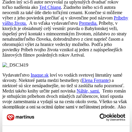
Žiaden iný sci-fi autor nevyvolal za uplynulých dvadsať rokov
toľko nadšenia ako
Ted Chiang
. Žiadneho iného sci-fi autora
neocenili za také útle dielo toľkými cenami. Konečne si môžeme
výber z jeho poviedok prečítať aj v slovenčine pod názvom
Príbehy
vášho života.
A to vďaka vydavateľstvu
Premedia.
Príbehy, v
ktorých je obsiahnutý celý vesmír: pravda o Babylonskej veži,
úspešný prvý kontakt s mimozemským životom, zúfalstvo zo straty
nenahraditeľného človeka, dobrodružstvo z ciest naprieč časom a
ohromujúci výlet za hranice vedecky možného. Podľa jeho
poviedky Príbeh tvojho života vznikol aj jeden z najúspešnejších
žánrových filmov posledných rokov Arrival.
Vydavateľstvo
Inaque.sk
loví vo vodách svetovej literatúry samé
skvosty. Niektoré patria medzi bestsellery (
Elena Ferrante
) a
niektoré sú síce nenápadnejšie, no tiež si zaslúžia našu pozornosť.
Medzi takéto knihy určite patrí novinka
Náhle, sami.
Tento román
je strhujúcim príbehom dvoch mladých zaľúbencov, ktorí opustia
svoje zamestnania a vydajú sa na cestu okolo sveta. Všetko sa však
skomplikuje a oni sa ocitnú úplne sami v neľútostnej prírode. Ako
bojovať s hladom a vyčerpaním? A ak prežijú, budú schopní vrátiť
sa medzi ľudí? Ako im opíšu neopísateľné? Príbehom o tom, čo z
nás uprostred neľútostnej prírody robí ľudí.