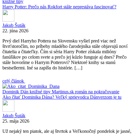
knižné tipy
Harry Potter: Prečo nás Rokfort stále neprestáva fascinovať?
Jakub Šuták
22. júna 2026
Prvý diel Harryho Pottera na Slovensku vyšiel pred viac než
štvrťstoročím, no príbehy mladého čarodejníka stále objavujú noví
čitatelia a čitateľky. Čím si séria Harry Potter získala milióny
fanúšikov po celom svete a prečo jej kúzlo funguje aj dnes? Prečo
stále hovoríme o Harrym Potterovi? Niektoré knihy sa stanú
bestsellermi. Iné sa zapíšu do histórie. […]
celý článok
Dominik Dán
knižné tipy
Martinus.sk
román na pokračovanie
Ako čítať Dominika Dána? Veľký sprievodca Dánverzom je tu
Jakub Šuták
25. mája 2026
Už nejaký ten piatok, ale aj štvrtok a Veľkonočný pondelok je jasné,