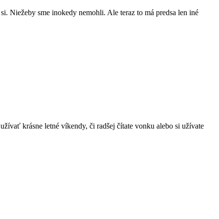
si. Niežeby sme inokedy nemohli. Ale teraz to má predsa len iné
žívať krásne letné víkendy, či radšej čítate vonku alebo si užívate