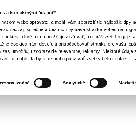
es a kontaktnými údajmi?
našom webe správate, a mohli vám zobraziť tie najlepšie tipy n
é sú naozaj potrebné a bez nich by naša stránka vôbec nefung
 cookies, ktoré nám umožňujú zisťovať, ako náš web funguje, a 
ačné cookies nám dovoľujú prispôsobovať stránku pre vašu lepši
zas umožňujú zobrazenie relevantnej reklamy. Niektoré údaje z
y nám pomohlo, keby sme mohli používať všetky tieto cookies. 
ersonalizačné
Analytické
Marketi