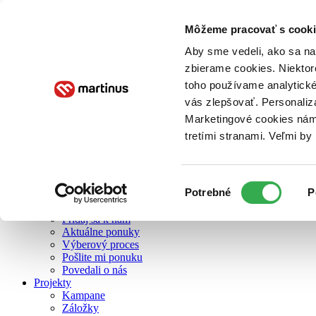
Môžeme pracovať s cooki
O nás
Aby sme vedeli, ako sa na 
zbierame cookies. Niektor
toho používame analytické
O nás
vás zlepšovať. Personaliz
Náš príbeh
Náš zmysel
Marketingové cookies nám 
Galéria Martinusu
tretími stranami. Veľmi b
Zodpovednosť
Sme B Corp
Pomáhame ďalej
Zelený Martinus
Výber
Potrebné
P
Nerobíme rozdiely
súhlasu
Pridaj sa
Pridaj sa k nám
Aktuálne ponuky
Výberový proces
Pošlite mi ponuku
Povedali o nás
Projekty
Kampane
Záložky