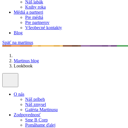
Náš labák
Knihy roka
Médiá a partneri
Pre médiá
Pre partnerov
Všeobecné kontakty
Blog
Späť na martinus
Martinus blog
Lookbook
O nás
Náš príbeh
Náš zmysel
Galéria Martinusu
Zodpovednosť
Sme B Corp
Pomáhame ďalej