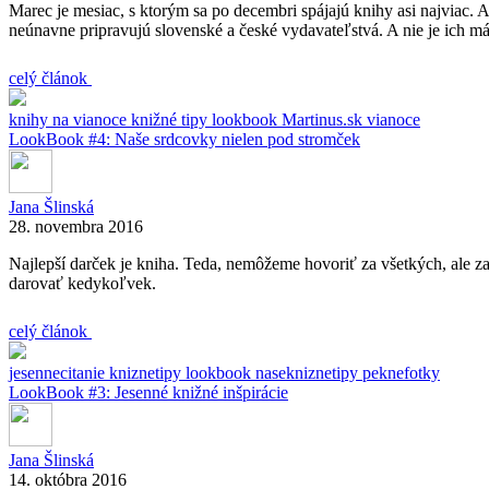
Marec je mesiac, s ktorým sa po decembri spájajú knihy asi najviac
neúnavne pripravujú slovenské a české vydavateľstvá. A nie je ich m
celý článok
knihy na vianoce
knižné tipy
lookbook
Martinus.sk
vianoce
LookBook #4: Naše srdcovky nielen pod stromček
Jana Šlinská
28. novembra 2016
Najlepší darček je kniha. Teda, nemôžeme hovoriť za všetkých, ale za 
darovať kedykoľvek.
celý článok
jesennecitanie
kniznetipy
lookbook
nasekniznetipy
peknefotky
LookBook #3: Jesenné knižné inšpirácie
Jana Šlinská
14. októbra 2016