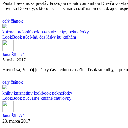
Paula Hawkins sa preslávila svojou debutovou knihou Dievča vo vlaku,
novinka Do vody, s ktorou sa snaží nadviazať na predchádzajúci úspec
celý článok
kniznetipy
lookbook
nasekniznetipy
peknefotky
LookBook #6: Máj, čas lásky ku knihám
Jana Šlinská
5. mája 2017
Hovorí sa, že máj je lásky čas. Jednou z našich lások sú knihy, a pret
celý článok
knihy
kniznetipy
lookbook
peknefotky
LookBook #5: Jarné knižné chuťovky
Jana Šlinská
23. marca 2017