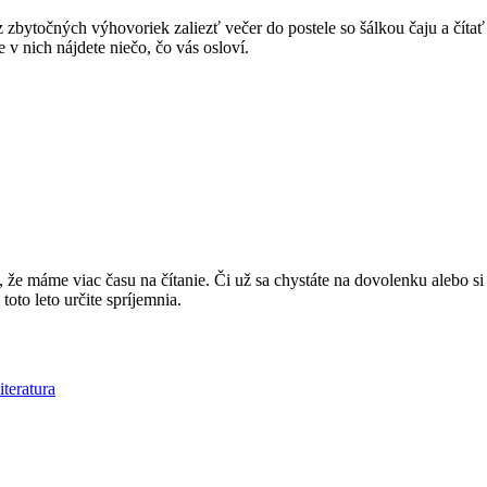
bytočných výhovoriek zaliezť večer do postele so šálkou čaju a čítať 
e v nich nájdete niečo, čo vás osloví.
že máme viac času na čítanie. Či už sa chystáte na dovolenku alebo si u
toto leto určite spríjemnia.
iteratura