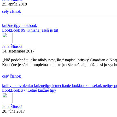
25. apríla 2018
celý článok
knižné tipy
lookbook
LookBook #9: Knižná jeseň je tu!
Jana Šlinská
14. septembra 2017
„Nič podobné tu ešte nikdy nevyšlo,“ napísal britský Guardian o Nea
Konečne je séria kompletná a ak ste ju ešte nečítali, môžete si ju v
celý článok
knihynadovolenku
kniznetipy
letnecitanie
lookbook
nasekniznetipy
p
LookBook #7: Letné knižné tipy
Jana Šlinská
28. júna 2017