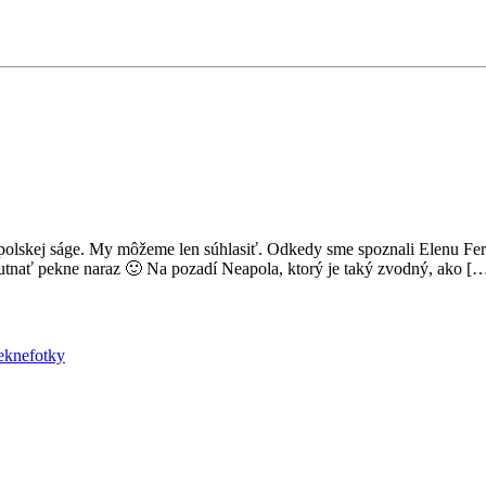
polskej ságe. My môžeme len súhlasiť. Odkedy sme spoznali Elenu Ferra
ychutnať pekne naraz 🙂 Na pozadí Neapola, ktorý je taký zvodný, ako [
eknefotky