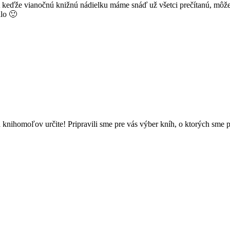
. A keďže vianočnú knižnú nádielku máme snáď už všetci prečítanú, môž
álo 🙂
knihomoľov určite! Pripravili sme pre vás výber kníh, o ktorých sme pr