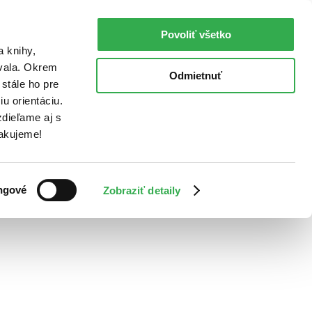
Povoliť všetko
a knihy,
ovala. Okrem
Odmietnuť
stále ho pre
u orientáciu.
dieľame aj s
Ďakujeme!
ngové
Zobraziť detaily