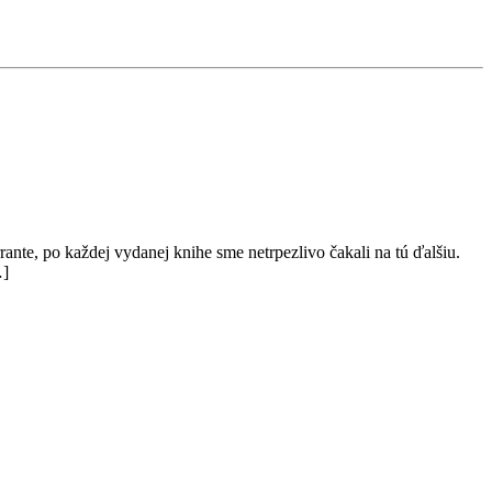
nte, po každej vydanej knihe sme netrpezlivo čakali na tú ďalšiu.
…]