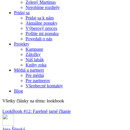
Zelený Martinus
Nerobíme rozdiely
Pridaj sa
Pridaj sa k nám
Aktuálne ponuky
Výberový proces
Pošlite mi ponuku
Povedali o nás
Projekty
Kampane
Záložky
Náš labák
Knihy roka
Médiá a partneri
Pre médiá
Pre partnerov
Všeobecné kontakty
Blog
Všetky články na tému: lookbook
LookBook #12: Farebné jarné čítanie
Jana Šlinská