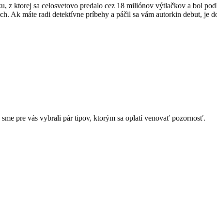
 z ktorej sa celosvetovo predalo cez 18 miliónov výtlačkov a bol podľa
h. Ak máte radi detektívne príbehy a páčil sa vám autorkin debut, je 
o sme pre vás vybrali pár tipov, ktorým sa oplatí venovať pozornosť.