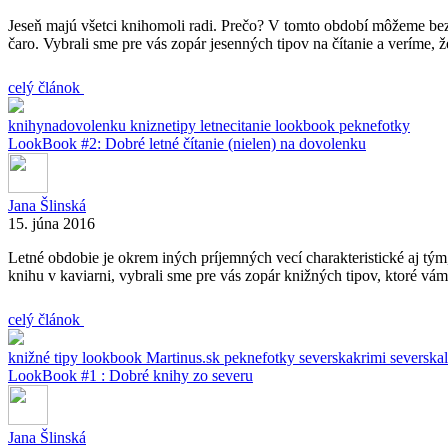
Jeseň majú všetci knihomoli radi. Prečo? V tomto období môžeme bez z
čaro. Vybrali sme pre vás zopár jesenných tipov na čítanie a veríme, ž
celý článok
knihynadovolenku
kniznetipy
letnecitanie
lookbook
peknefotky
LookBook #2: Dobré letné čítanie (nielen) na dovolenku
Jana Šlinská
15. júna 2016
Letné obdobie je okrem iných príjemných vecí charakteristické aj tým, 
knihu v kaviarni, vybrali sme pre vás zopár knižných tipov, ktoré vám 
celý článok
knižné tipy
lookbook
Martinus.sk
peknefotky
severskakrimi
severskal
LookBook #1 : Dobré knihy zo severu
Jana Šlinská