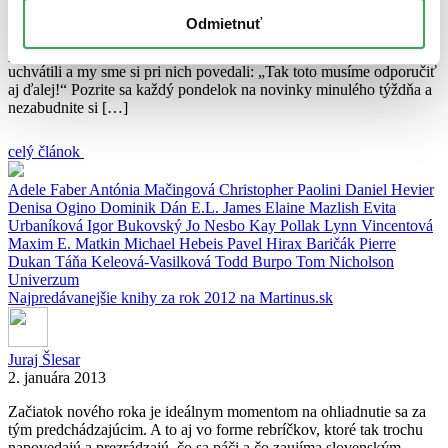
Neustále vychádzajú nové a nové knihy, vďaka čomu je veľmi
Odmietnuť
ľahké prehliadnuť tie, ktoré skutočne stoja za pozornosť. A práve
preto vám každý týždeň prinášame výber titulov, ktoré nás upútali,
uchvátili a my sme si pri nich povedali: „Tak toto musíme odporučiť
aj ďalej!“ Pozrite sa každý pondelok na novinky minulého týždňa a
nezabudnite si […]
celý článok
Adele Faber
Antónia Mačingová
Christopher Paolini
Daniel Hevier
Denisa Ogino
Dominik Dán
E.L. James
Elaine Mazlish
Evita
Urbaníková
Igor Bukovský
Jo Nesbo
Kay Pollak
Lynn Vincentová
Maxim E. Matkin
Michael Hebeis
Pavel Hirax Baričák
Pierre
Dukan
Táňa Keleová-Vasilková
Todd Burpo
Tom Nicholson
Univerzum
Najpredávanejšie knihy za rok 2012 na Martinus.sk
Juraj Šlesar
2. januára 2013
Začiatok nového roka je ideálnym momentom na ohliadnutie sa za
tým predchádzajúcim. A to aj vo forme rebríčkov, ktoré tak trochu
napovedajú a prezrádzajú, čo sa páči a čo zaujíma slovenským