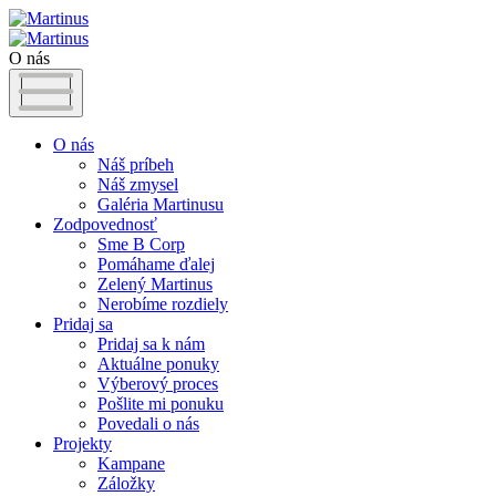
O nás
O nás
Náš príbeh
Náš zmysel
Galéria Martinusu
Zodpovednosť
Sme B Corp
Pomáhame ďalej
Zelený Martinus
Nerobíme rozdiely
Pridaj sa
Pridaj sa k nám
Aktuálne ponuky
Výberový proces
Pošlite mi ponuku
Povedali o nás
Projekty
Kampane
Záložky