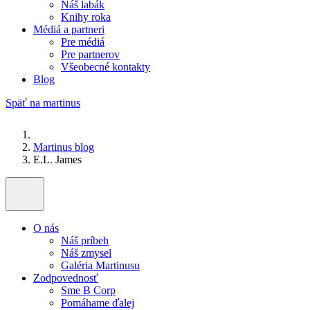
Náš labák
Knihy roka
Médiá a partneri
Pre médiá
Pre partnerov
Všeobecné kontakty
Blog
Späť na martinus
Martinus blog
E.L. James
O nás
Náš príbeh
Náš zmysel
Galéria Martinusu
Zodpovednosť
Sme B Corp
Pomáhame ďalej