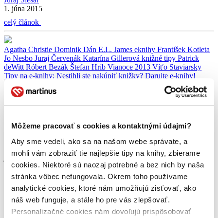
1. júna 2015
celý článok
Agatha Christie
Dominik Dán
E.L. James
eknihy
František Kotleta
Jo Nesbo
Juraj Červenák
Katarína Gillerová
knižné tipy
Patrick
deWitt
Róbert Bezák
Štefan Hríb
Vianoce 2013
Víťo Staviarsky
Tipy na e-knihy: Nestihli ste nakúpiť knižky? Darujte e-knihy!
Juraj Šlesar
20. decembra 2013
Môžeme pracovať s cookies a kontaktnými údajmi?
Nestíhate zastaviť sa tento rok v kamennom kníhkupectve a kúpiť
knihy pod vianočný stromček? My vás záchranime! 🙂 Najnovšie
Aby sme vedeli, ako sa na našom webe správate, a
už môžete darovať aj e-knihy! A čo je na tom najlepšie, je to rýchle,
mohli vám zobraziť tie najlepšie tipy na knihy, zbierame
jednoduché a kniha príde k jej príjemcovi okamžite. Žiadne čakanie
cookies. Niektoré sú naozaj potrebné a bez nich by naša
na kuriéra alebo nedostatok kusov na sklade. Stačí si len vybrať. 🙂
[…]
stránka vôbec nefungovala. Okrem toho používame
analytické cookies, ktoré nám umožňujú zisťovať, ako
celý článok
náš web funguje, a stále ho pre vás zlepšovať.
Personalizačné cookies nám dovoľujú prispôsobovať
Äsa Larssonová
Brian Tracy
Christina Tracy Stein
E.L. James
Ester