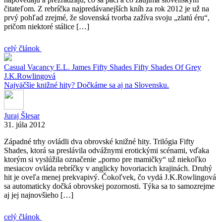
čitateľom. Z rebríčka najpredávanejších kníh za rok 2012 je už na
prvý pohľad zrejmé, že slovenská tvorba zažíva svoju „zlatú éru“,
pričom niektoré stálice […]
celý článok
Casual Vacancy
E.L. James
Fifty Shades
Fifty Shades Of Grey
J.K.Rowlingová
Najväčšie knižné hity? Dočkáme sa aj na Slovensku.
Juraj Šlesar
31. júla 2012
Západné trhy ovládli dva obrovské knižné hity. Trilógia Fifty
Shades, ktorá sa preslávila odvážnymi erotickými scénami, vďaka
ktorým si vyslúžila označenie „porno pre mamičky“ už niekoľko
mesiacov ovláda rebríčky v anglicky hovoriacich krajinách. Druhý
hit je oveľa menej prekvapivý. Čokoľvek, čo vydá J.K.Rowlingová
sa automaticky dočká obrovskej pozornosti. Týka sa to samozrejme
aj jej najnovšieho […]
celý článok